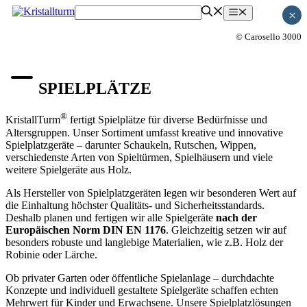
Zum
Menü
×
Inhalt
springen
© Carosello 3000
SPIELPLÄTZE
®
KristallTurm
fertigt Spielplätze für diverse Bedürfnisse und
Altersgruppen. Unser Sortiment umfasst kreative und innovative
Spielplatzgeräte – darunter Schaukeln, Rutschen, Wippen,
verschiedenste Arten von Spieltürmen, Spielhäusern und viele
weitere Spielgeräte aus Holz.
Als Hersteller von Spielplatzgeräten legen wir besonderen Wert auf
die Einhaltung höchster Qualitäts- und Sicherheitsstandards.
Deshalb planen und fertigen wir alle Spielgeräte
nach der
Europäischen Norm DIN EN 1176
. Gleichzeitig setzen wir auf
besonders robuste und langlebige Materialien, wie z.B. Holz der
Robinie oder Lärche.
Ob privater Garten oder öffentliche Spielanlage – durchdachte
Konzepte und individuell gestaltete Spielgeräte schaffen echten
Mehrwert für Kinder und Erwachsene. Unsere Spielplatzlösungen