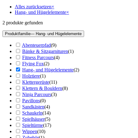
Alles zurücksetzen
×
Hang- und Hügelelemente
×
2
produkte gefunden
Produktfamilie
— Hang- und Hügelelemente
Abenteuerpfad
(
9
)
Bänke & Sitzgarnituren
(
1
)
Fitness Parcours
(
4
)
Flying Fox
(
2
)
Hang- und Hügelelemente
(
2
)
Holztiere
(
1
)
Klettergerüste
(
11
)
Klettern & Bouldern
(
8
)
Ninja Parcours
(
3
)
Pavillons
(
0
)
Sandkästen
(
4
)
Schaukeln
(
14
)
Spielhäuser
(
5
)
Spieltürme
(
17
)
Wippen
(
10
)
Zubehör
(
1
)