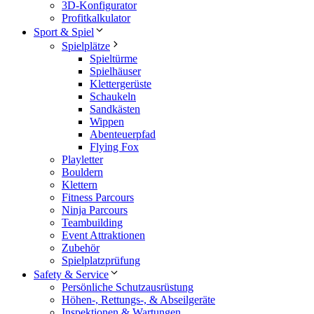
3D-Konfigurator
Profitkalkulator
Sport & Spiel
Spielplätze
Spieltürme
Spielhäuser
Klettergerüste
Schaukeln
Sandkästen
Wippen
Abenteuerpfad
Flying Fox
Playletter
Bouldern
Klettern
Fitness Parcours
Ninja Parcours
Teambuilding
Event Attraktionen
Zubehör
Spielplatzprüfung
Safety & Service
Persönliche Schutzausrüstung
Höhen-, Rettungs-, & Abseilgeräte
Inspektionen & Wartungen