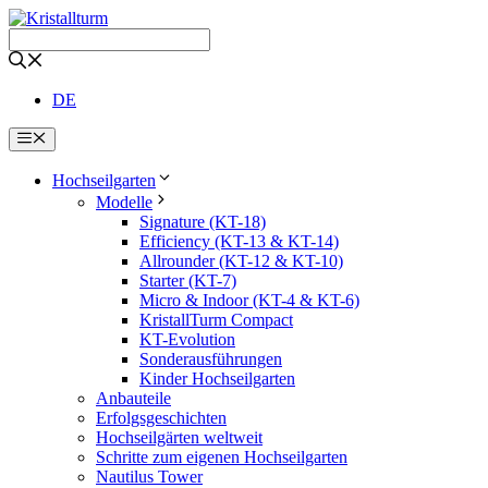
Zum
Inhalt
springen
DE
Menü
Hochseilgarten
Modelle
Signature (KT-18)
Efficiency (KT-13 & KT-14)
Allrounder (KT-12 & KT-10)
Starter (KT-7)
Micro & Indoor (KT-4 & KT-6)
KristallTurm Compact
KT-Evolution
Sonderausführungen
Kinder Hochseilgarten
Anbauteile
Erfolgsgeschichten
Hochseilgärten weltweit
Schritte zum eigenen Hochseilgarten
Nautilus Tower