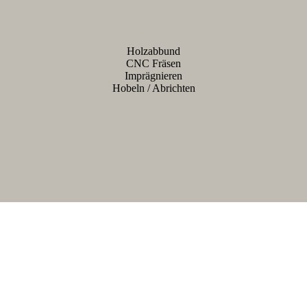
Holzabbund
CNC Fräsen
Imprägnieren
Hobeln / Abrichten