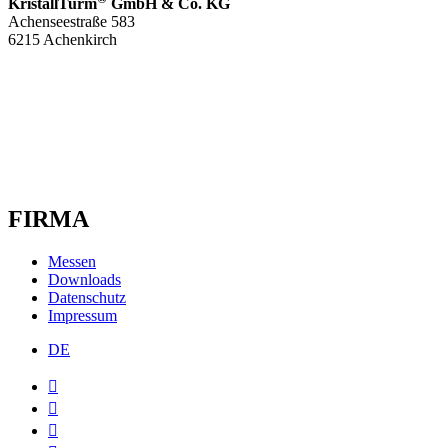
KristallTurm
GmbH & Co. KG
Achenseestraße 583
6215 Achenkirch
FIRMA
Messen
Downloads
Datenschutz
Impressum
DE


