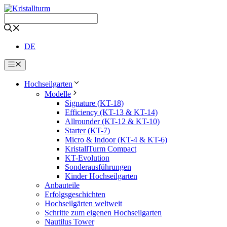
Zum
Inhalt
springen
DE
Menü
Hochseilgarten
Modelle
Signature (KT-18)
Efficiency (KT-13 & KT-14)
Allrounder (KT-12 & KT-10)
Starter (KT-7)
Micro & Indoor (KT-4 & KT-6)
KristallTurm Compact
KT-Evolution
Sonderausführungen
Kinder Hochseilgarten
Anbauteile
Erfolgsgeschichten
Hochseilgärten weltweit
Schritte zum eigenen Hochseilgarten
Nautilus Tower