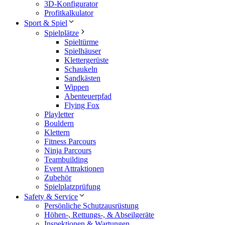
3D-Konfigurator
Profitkalkulator
Sport & Spiel
Spielplätze
Spieltürme
Spielhäuser
Klettergerüste
Schaukeln
Sandkästen
Wippen
Abenteuerpfad
Flying Fox
Playletter
Bouldern
Klettern
Fitness Parcours
Ninja Parcours
Teambuilding
Event Attraktionen
Zubehör
Spielplatzprüfung
Safety & Service
Persönliche Schutzausrüstung
Höhen-, Rettungs-, & Abseilgeräte
Inspektionen & Wartungen