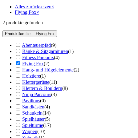
Alles zurücksetzen
×
Flying Fox
×
2
produkte gefunden
Produktfamilie
— Flying Fox
Abenteuerpfad
(
9
)
Bänke & Sitzgarnituren
(
1
)
Fitness Parcours
(
4
)
Flying Fox
(
2
)
Hang- und Hügelelemente
(
2
)
Holztiere
(
1
)
Klettergerüste
(
11
)
Klettern & Bouldern
(
8
)
Ninja Parcours
(
3
)
Pavillons
(
0
)
Sandkästen
(
4
)
Schaukeln
(
14
)
Spielhäuser
(
5
)
Spieltürme
(
17
)
Wippen
(
10
)
Zubehör
(
1
)