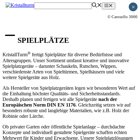
Zum
Menü
×
Inhalt
springen
© Carosello 3000
SPIELPLÄTZE
®
KristallTurm
fertigt Spielplätze für diverse Bedürfnisse und
Altersgruppen. Unser Sortiment umfasst kreative und innovative
Spielplatzgeräte – darunter Schaukeln, Rutschen, Wippen,
verschiedenste Arten von Spieltürmen, Spielhäusern und viele
weitere Spielgeräte aus Holz.
Als Hersteller von Spielplatzgeräten legen wir besonderen Wert auf
die Einhaltung höchster Qualitäts- und Sicherheitsstandards.
Deshalb planen und fertigen wir alle Spielgeräte
nach der
Europäischen Norm DIN EN 1176
. Gleichzeitig setzen wir auf
besonders robuste und langlebige Materialien, wie z.B. Holz der
Robinie oder Lärche.
Ob privater Garten oder öffentliche Spielanlage – durchdachte
Konzepte und individuell gestaltete Spielgeräte schaffen echten
Mehrwert für Kinder und Erwachsene. Unsere Spielplatzlösungen