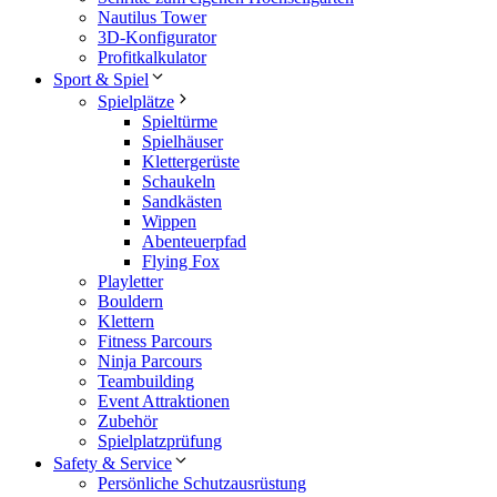
Nautilus Tower
3D-Konfigurator
Profitkalkulator
Sport & Spiel
Spielplätze
Spieltürme
Spielhäuser
Klettergerüste
Schaukeln
Sandkästen
Wippen
Abenteuerpfad
Flying Fox
Playletter
Bouldern
Klettern
Fitness Parcours
Ninja Parcours
Teambuilding
Event Attraktionen
Zubehör
Spielplatzprüfung
Safety & Service
Persönliche Schutzausrüstung