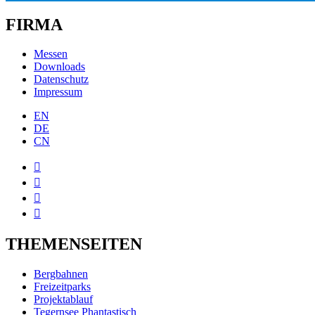
FIRMA
Messen
Downloads
Datenschutz
Impressum
EN
DE
CN




THEMENSEITEN
Bergbahnen
Freizeitparks
Projektablauf
Tegernsee Phantastisch