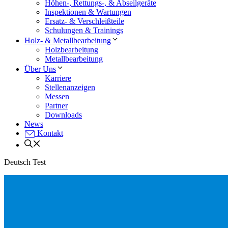
Höhen-, Rettungs-, & Abseilgeräte
Inspektionen & Wartungen
Ersatz- & Verschleißteile
Schulungen & Trainings
Holz- & Metallbearbeitung
Holzbearbeitung
Metallbearbeitung
Über Uns
Karriere
Stellenanzeigen
Messen
Partner
Downloads
News
Kontakt
Deutsch Test