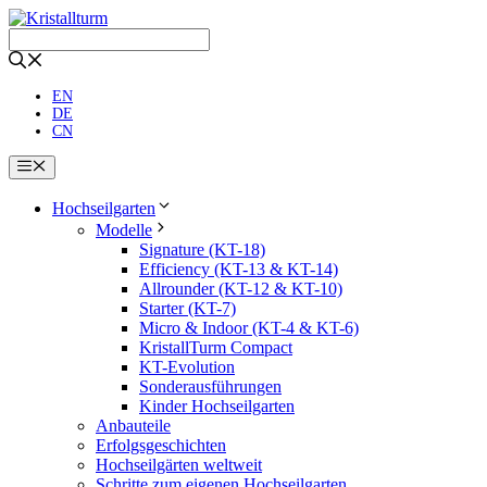
Zum
Inhalt
springen
EN
DE
CN
Menü
Hochseilgarten
Modelle
Signature (KT-18)
Efficiency (KT-13 & KT-14)
Allrounder (KT-12 & KT-10)
Starter (KT-7)
Micro & Indoor (KT-4 & KT-6)
KristallTurm Compact
KT-Evolution
Sonderausführungen
Kinder Hochseilgarten
Anbauteile
Erfolgsgeschichten
Hochseilgärten weltweit
Schritte zum eigenen Hochseilgarten