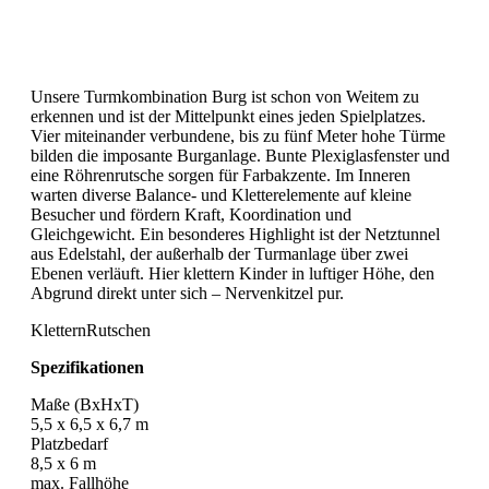
Unsere Turmkombination Burg ist schon von Weitem zu
erkennen und ist der Mittelpunkt eines jeden Spielplatzes.
Vier miteinander verbundene, bis zu fünf Meter hohe Türme
bilden die imposante Burganlage. Bunte Plexiglasfenster und
eine Röhrenrutsche sorgen für Farbakzente. Im Inneren
warten diverse Balance- und Kletterelemente auf kleine
Besucher und fördern Kraft, Koordination und
Gleichgewicht. Ein besonderes Highlight ist der Netztunnel
aus Edelstahl, der außerhalb der Turmanlage über zwei
Ebenen verläuft. Hier klettern Kinder in luftiger Höhe, den
Abgrund direkt unter sich – Nervenkitzel pur.
Klettern
Rutschen
Spezifikationen
Maße (BxHxT)
5,5 x 6,5 x 6,7 m
Platzbedarf
8,5 x 6 m
max. Fallhöhe