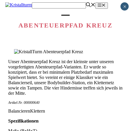
Zum
Menü
×
Inhalt
springen
ABENTEUERPFAD KREUZ
Unser Abenteuerpfad Kreuz ist der kleinste unter unseren
vorgefertigten Abenteuerpfad-Varianten. Er wurde so
konzipiert, dass er bei minimalem Platzbedarf maximalen
Spielwert bietet. So vereint er einige Klassiker wie ein
Balancierseil, unsere Bodybuilder-Station, ein Kletternetz
sowie ein Tampen. Die vier Hindernisse treffen sich jeweils in
der Mitte.
Artikel-Nr. 000000640
Balancieren
Klettern
Spezifikationen
Maße (BxHxT)