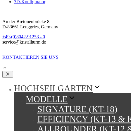
3D-Konfigurator
An der Bretonenbrücke 8
D-83661 Lenggries, Germany
+49-(0)8042-91253 - 0
service@kristallturm.de
KONTAKTIEREN SIE UNS
Schließen
HOCHSEILGARTEN
MODELLE
SIGNATURE (KT-18)
EFFICIENCY (KT-13 & K
ALLROUNDER (KT-12 &