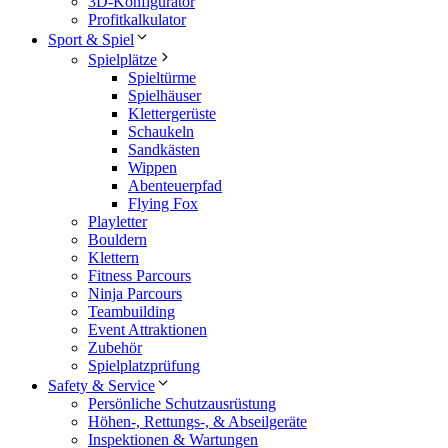
3D-Konfigurator
Profitkalkulator
Sport & Spiel
Spielplätze
Spieltürme
Spielhäuser
Klettergerüste
Schaukeln
Sandkästen
Wippen
Abenteuerpfad
Flying Fox
Playletter
Bouldern
Klettern
Fitness Parcours
Ninja Parcours
Teambuilding
Event Attraktionen
Zubehör
Spielplatzprüfung
Safety & Service
Persönliche Schutzausrüstung
Höhen-, Rettungs-, & Abseilgeräte
Inspektionen & Wartungen