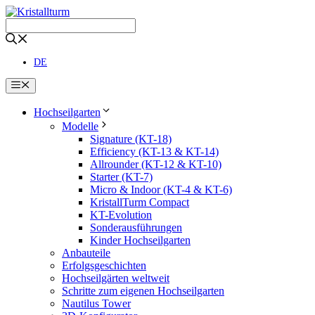
Zum
Inhalt
springen
DE
Menü
Hochseilgarten
Modelle
Signature (KT-18)
Efficiency (KT-13 & KT-14)
Allrounder (KT-12 & KT-10)
Starter (KT-7)
Micro & Indoor (KT-4 & KT-6)
KristallTurm Compact
KT-Evolution
Sonderausführungen
Kinder Hochseilgarten
Anbauteile
Erfolgsgeschichten
Hochseilgärten weltweit
Schritte zum eigenen Hochseilgarten
Nautilus Tower