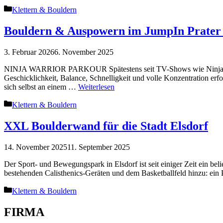
Kategorien
Klettern & Bouldern
Bouldern & Auspowern im JumpIn Prater
3. Februar 2026
6. November 2025
NINJA WARRIOR PARKOUR Spätestens seit TV-Shows wie Ninja Warri
Geschicklichkeit, Balance, Schnelligkeit und volle Konzentration erf
sich selbst an einem …
Weiterlesen
Kategorien
Klettern & Bouldern
XXL Boulderwand für die Stadt Elsdorf
14. November 2025
11. September 2025
Der Sport- und Bewegungspark in Elsdorf ist seit einiger Zeit ein bel
bestehenden Calisthenics-Geräten und dem Basketballfeld hinzu: ein
Kategorien
Klettern & Bouldern
FIRMA