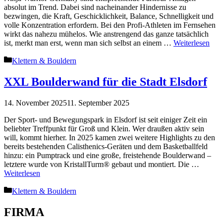
absolut im Trend. Dabei sind nacheinander Hindernisse zu
bezwingen, die Kraft, Geschicklichkeit, Balance, Schnelligkeit und
volle Konzentration erfordern. Bei den Profi-Athleten im Fernsehen
wirkt das nahezu mühelos. Wie anstrengend das ganze tatsächlich
ist, merkt man erst, wenn man sich selbst an einem …
Weiterlesen
Kategorien
Klettern & Bouldern
XXL Boulderwand für die Stadt Elsdorf
14. November 2025
11. September 2025
Der Sport- und Bewegungspark in Elsdorf ist seit einiger Zeit ein
beliebter Treffpunkt für Groß und Klein. Wer draußen aktiv sein
will, kommt hierher. In 2025 kamen zwei weitere Highlights zu den
bereits bestehenden Calisthenics-Geräten und dem Basketballfeld
hinzu: ein Pumptrack und eine große, freistehende Boulderwand –
letztere wurde von KristallTurm® gebaut und montiert. Die …
Weiterlesen
Kategorien
Klettern & Bouldern
FIRMA