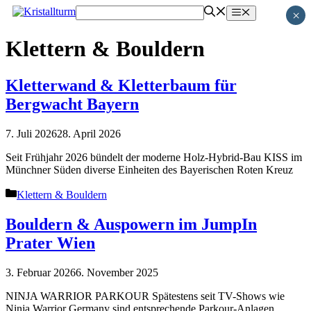
Zum
Menü
×
Inhalt
springen
Klettern & Bouldern
Kletterwand & Kletterbaum für
Bergwacht Bayern
7. Juli 2026
28. April 2026
Seit Frühjahr 2026 bündelt der moderne Holz-Hybrid-Bau KISS im
Münchner Süden diverse Einheiten des Bayerischen Roten Kreuz
Kategorien
Klettern & Bouldern
Bouldern & Auspowern im JumpIn
Prater Wien
3. Februar 2026
6. November 2025
NINJA WARRIOR PARKOUR Spätestens seit TV-Shows wie
Ninja Warrior Germany sind entsprechende Parkour-Anlagen